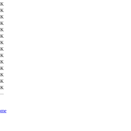
4K
7K
3K
9K
7K
0K
7K
4K
2K
3K
6K
8K
6K
3K
ome