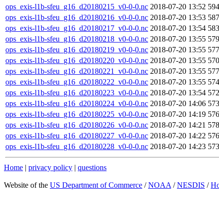
ops_exis-l1b-sfeu_g16_d20180215_v0-0-0.nc
2018-07-20 13:52
59
ops_exis-l1b-sfeu_g16_d20180216_v0-0-0.nc
2018-07-20 13:53
58
ops_exis-l1b-sfeu_g16_d20180217_v0-0-0.nc
2018-07-20 13:54
58
ops_exis-l1b-sfeu_g16_d20180218_v0-0-0.nc
2018-07-20 13:55
57
ops_exis-l1b-sfeu_g16_d20180219_v0-0-0.nc
2018-07-20 13:55
57
ops_exis-l1b-sfeu_g16_d20180220_v0-0-0.nc
2018-07-20 13:55
57
ops_exis-l1b-sfeu_g16_d20180221_v0-0-0.nc
2018-07-20 13:55
57
ops_exis-l1b-sfeu_g16_d20180222_v0-0-0.nc
2018-07-20 13:55
57
ops_exis-l1b-sfeu_g16_d20180223_v0-0-0.nc
2018-07-20 13:54
57
ops_exis-l1b-sfeu_g16_d20180224_v0-0-0.nc
2018-07-20 14:06
57
ops_exis-l1b-sfeu_g16_d20180225_v0-0-0.nc
2018-07-20 14:19
57
ops_exis-l1b-sfeu_g16_d20180226_v0-0-0.nc
2018-07-20 14:21
57
ops_exis-l1b-sfeu_g16_d20180227_v0-0-0.nc
2018-07-20 14:22
57
ops_exis-l1b-sfeu_g16_d20180228_v0-0-0.nc
2018-07-20 14:23
57
Home
|
privacy policy
|
questions
Website of the
US Department of Commerce
/
NOAA
/
NESDIS
/
H