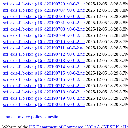
sci_exis-l1b-sfxr_g16_d20190729_v0-0-2.nc
2025-12-05 18:28
8.8
sci_exis-l1b-sfxr_g16_d20190707_v0-0-2.nc
2025-12-05 18:28
8.8
sci_exis-l1b-sfxr_g16_d20190730_v0-0-2.nc
2025-12-05 18:28
8.8
sci_exis-l1b-sfxr_g16_d20190731_v0-0-2.nc
2025-12-05 18:28
8.8
sci_exis-l1b-sfxr_g16_d20190708_v0-0-2.nc
2025-12-05 18:28
8.8
sci_exis-l1b-sfxr_g16_d20190709_v0-0-2.nc
2025-12-05 18:28
8.8
sci_exis-l1b-sfxr_g16_d20190710_v0-0-2.nc
2025-12-05 18:28
8.7
sci_exis-l1b-sfxr_g16_d20190711_v0-0-2.nc
2025-12-05 18:28
8.7
sci_exis-l1b-sfxr_g16_d20190712_v0-0-2.nc
2025-12-05 18:28
8.7
sci_exis-l1b-sfxr_g16_d20190713_v0-0-2.nc
2025-12-05 18:29
8.7
sci_exis-l1b-sfxr_g16_d20190714_v0-0-2.nc
2025-12-05 18:29
8.7
sci_exis-l1b-sfxr_g16_d20190715_v0-0-2.nc
2025-12-05 18:29
8.7
sci_exis-l1b-sfxr_g16_d20190716_v0-0-2.nc
2025-12-05 18:29
8.7
sci_exis-l1b-sfxr_g16_d20190717_v0-0-2.nc
2025-12-05 18:29
8.7
sci_exis-l1b-sfxr_g16_d20190718_v0-0-2.nc
2025-12-05 18:29
8.7
sci_exis-l1b-sfxr_g16_d20190719_v0-0-2.nc
2025-12-05 18:29
8.7
sci_exis-l1b-sfxr_g16_d20190720_v0-0-2.nc
2025-12-05 18:29
8.7
Home
|
privacy policy
|
questions
Website of the
US Department of Commerce
/
NOAA
/
NESDIS
/
H