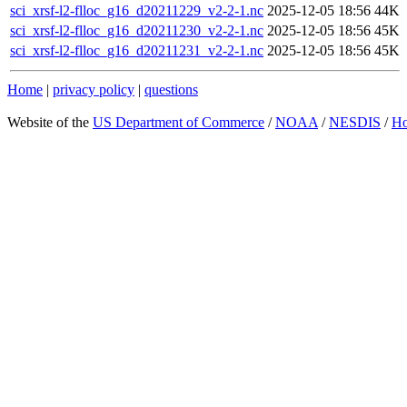
sci_xrsf-l2-flloc_g16_d20211229_v2-2-1.nc
2025-12-05 18:56
44K
sci_xrsf-l2-flloc_g16_d20211230_v2-2-1.nc
2025-12-05 18:56
45K
sci_xrsf-l2-flloc_g16_d20211231_v2-2-1.nc
2025-12-05 18:56
45K
Home
|
privacy policy
|
questions
Website of the
US Department of Commerce
/
NOAA
/
NESDIS
/
H