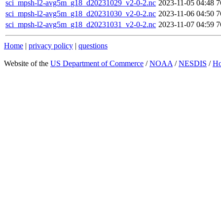
sci_mpsh-l2-avg5m_g18_d20231029_v2-0-2.nc
2023-11-05 04:48
7
sci_mpsh-l2-avg5m_g18_d20231030_v2-0-2.nc
2023-11-06 04:50
7
sci_mpsh-l2-avg5m_g18_d20231031_v2-0-2.nc
2023-11-07 04:59
7
Home
|
privacy policy
|
questions
Website of the
US Department of Commerce
/
NOAA
/
NESDIS
/
H